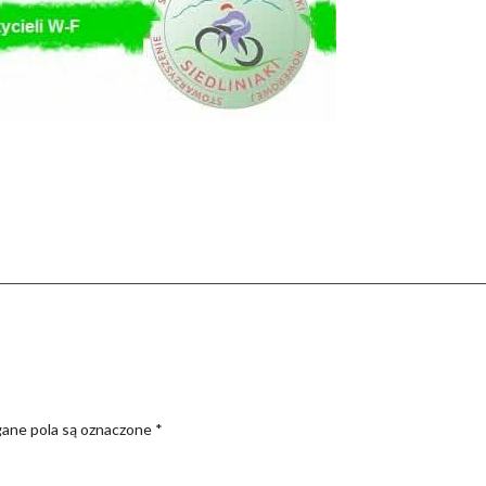
nger
pchat
Share
ne pola są oznaczone
*