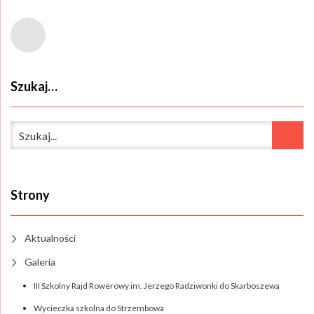
Szukaj…
Strony
Aktualności
Galeria
III Szkolny Rajd Rowerowy im. Jerzego Radziwonki do Skarboszewa
Wycieczka szkolna do Strzembowa