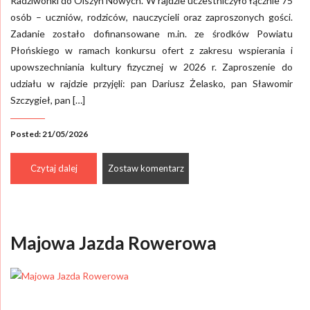
Radziwonki do Olszyn Nowych. W rajdzie uczestniczyło łącznie 75
osób – uczniów, rodziców, nauczycieli oraz zaproszonych gości.
Zadanie zostało dofinansowane m.in. ze środków Powiatu
Płońskiego w ramach konkursu ofert z zakresu wspierania i
upowszechniania kultury fizycznej w 2026 r. Zaproszenie do
udziału w rajdzie przyjęli: pan Dariusz Żelasko, pan Sławomir
Szczygieł, pan […]
Posted: 21/05/2026
Czytaj dalej
Zostaw komentarz
Majowa Jazda Rowerowa