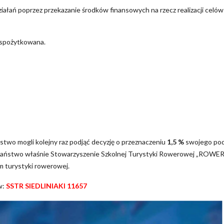
ałań poprzez przekazanie środków finansowych na rzecz realizacji celów
 spożytkowana.
ństwo mogli kolejny raz podjąć decyzję o przeznaczeniu
1,5 %
swojego po
ą Państwo właśnie Stowarzyszenie Szkolnej Turystyki Rowerowej „RO
m turystyki rowerowej.
w:
SSTR SIEDLINIAKI 11657