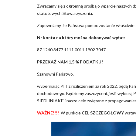
Zwracamy się z ogromną prośbą o wparcie naszych dzi
statutowych Stowarzyszenia.
Zapewniamy, że Państwa pomoc zostanie właściwie
Nr konta na który można dokonywać wpłat:
87 1240 3477 1111 0011 1902 7047
PRZEKAŻ NAM 1,5 % PODATKU!
Szanowni Państwo,
wypełniając PIT z rozliczeniem za rok 2022, będą Pa
dochodowego. Będziemy zaszczyceni, jeśli wybior
SIEDLINIAKI” i nasze cele związane z propagowanie
WAŻNE!!!!
W punkcie
CEL SZCZEGÓŁOWY
wsta